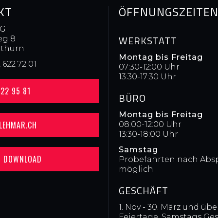
KT
ÖFFNUNGSZEITE
AG
WERKSTATT
eg 8
othurn
Montag bis Freitag
2 622 72 01
07:30-12:00 Uhr
13:30-17:30 Uhr
622 95 81
BÜRO
Montag bis Freitag
)LEHMAR.CH
08:00-12:00 Uhr
13:30-18:00 Uhr
Samstag
T DOWNLOAD
Probefahrten nach Abs
möglich
GESCHÄFT
1. Nov - 30. März und übe
Feiertage, Samstags Ges