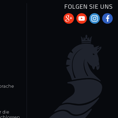
N
FOLGEN SIE UNS
prache
r die
chlossen.